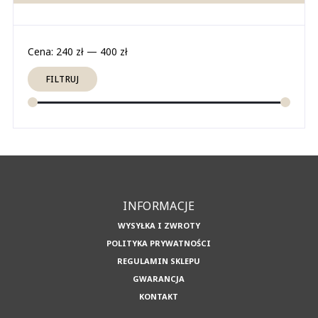
Cena
Cena
Cena:
240 zł
—
400 zł
min
max
FILTRUJ
INFORMACJE
WYSYŁKA I ZWROTY
POLITYKA PRYWATNOŚCI
REGULAMIN SKLEPU
GWARANCJA
KONTAKT