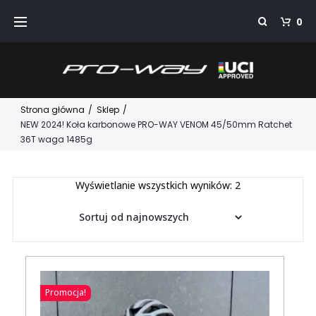
Przejdź
0
do
treści
Strona główna
/
Sklep
/
NEW 2024! Koła karbonowe PRO-WAY VENOM 45/50mm Ratchet
36T waga 1485g
Posortowane
Wyświetlanie wszystkich wyników: 2
według
najnowszych
Promocja!