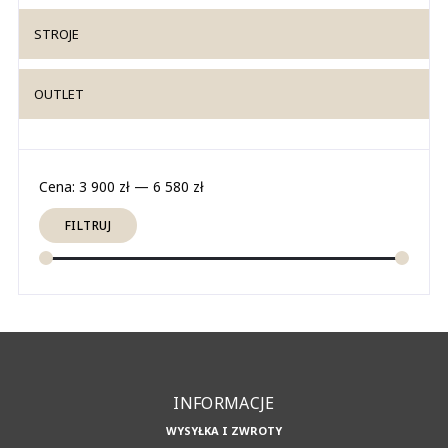
STROJE
OUTLET
Cena
Cena
Cena:
3 900 zł
—
6 580 zł
min
max
FILTRUJ
INFORMACJE
WYSYŁKA I ZWROTY