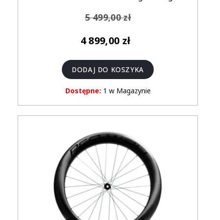
5 499,00
zł
Pierwotna
Aktualna
4 899,00
zł
cena
cena
wynosiła:
wynosi:
DODAJ DO KOSZYKA
5
4
499,00 zł.
899,00 zł.
Dostępne:
1 w Magazynie