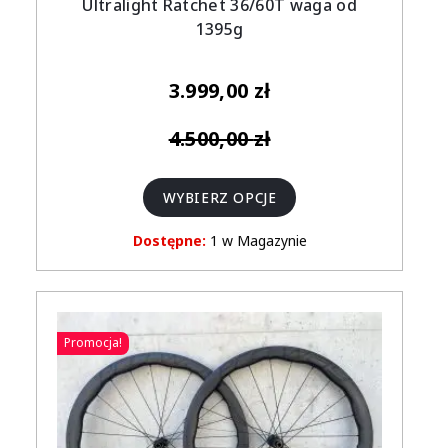
Ultralight Ratchet 36/60T waga od
1395g
3.999,00
zł
4.500,00
zł
WYBIERZ OPCJE
Dostępne:
1 w Magazynie
Promocja!