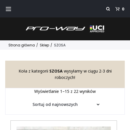
Przejdź
0
do
treści
Strona główna
/
Sklep
/
SZOSA
Koła z kategorii
SZOSA
wysyłamy w ciągu 2-3 dni
roboczych!
Posortowane
Wyświetlanie 1–15 z 22 wyników
według
najnowszych