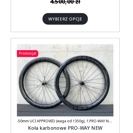
4.500,00
zł
WYBIERZ OPCJE
Promocja!
-50mm UCI APPROVED (waga od 1350g)
1.PRO-WAY NEW TITANIUM (UCI APPROVED)
Koła karbonowe PRO-WAY NEW