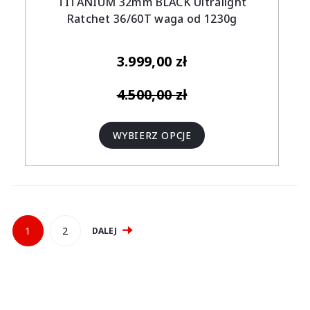
TITANIUM 32mm BLACK Ultralight
Ratchet 36/60T waga od 1230g
3.999,00
zł
4.500,00
zł
WYBIERZ OPCJE
1
2
DALEJ